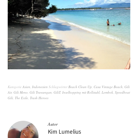
Kategorie
Asien
,
Indonesien
Schlagwörter
Beach Clean Up
,
Casa Vintage Beach
,
Gili
Air
,
Gili Meno
,
Gili Trawangan
,
GiliT
,
Inselhopping mit Rollstuhl
,
Lombok
,
Speedboat
Gili
,
The Exile
,
Trash Heroes
Autor
Kim Lumelius