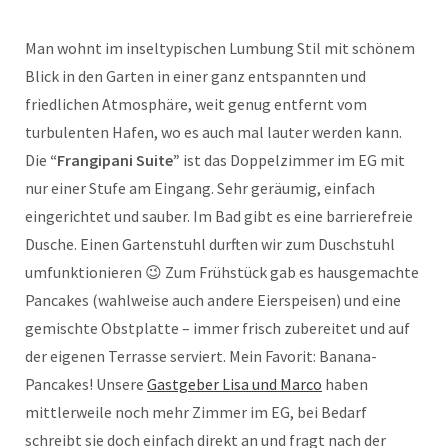
Man wohnt im inseltypischen Lumbung Stil mit schönem
Blick in den Garten in einer ganz entspannten und
friedlichen Atmosphäre, weit genug entfernt vom
turbulenten Hafen, wo es auch mal lauter werden kann.
Die
“Frangipani Suite”
ist das Doppelzimmer im EG mit
nur einer Stufe am Eingang. Sehr geräumig, einfach
eingerichtet und sauber. Im Bad gibt es eine barrierefreie
Dusche. Einen Gartenstuhl durften wir zum Duschstuhl
umfunktionieren 😉 Zum Frühstück gab es hausgemachte
Pancakes (wahlweise auch andere Eierspeisen) und eine
gemischte Obstplatte – immer frisch zubereitet und auf
der eigenen Terrasse serviert. Mein Favorit: Banana-
Pancakes! Unsere
Gastgeber Lisa und Marco
haben
mittlerweile noch mehr Zimmer im EG, bei Bedarf
schreibt sie doch einfach direkt an und fragt nach der