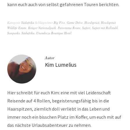
kann euch auch von selbst gefahrenen Touren berichten.
Kategorie
Südafrika
Schlagwörter
Big Five
,
Game Drive
,
Hoedspruit
,
Hoedspruit
Wildlife Estate
,
Krüger Nationalpark
,
Panorama Route
,
Safari
,
Safari mit Rollstuhl
,
Sanparks
,
Südafrika
,
Unembeza Boutique Hotel
Autor
Kim Lumelius
Hier schreibt für euch Kim: eine mit viel Leidenschaft
Reisende auf 4 Rollen, begeisterungsfähig bis in die
Haarspitzen, ziemlich doll verliebt in das Leben und
immer noch ein bisschen Platz im Koffer, um euch mit auf
das nächste Urlaubsabenteuer zu nehmen.