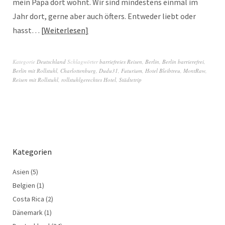
mein Papa dort wohnt. Wir sind mindestens einmal im
Jahr dort, gerne aber auch öfters. Entweder liebt oder
hasst…
Weiterlesen
Kategorie
Deutschland
Schlagwörter
barriefreies Reisen
,
Berlin
,
Berlin barrierefrei
,
Berlin mit Rollstuhl
,
Charlottenburg
,
Dudu31
,
Futurium
,
Hotel Bleibtreu
,
MontRaw
,
Reisen mit Rollstuhl
,
rollstuhlgerechtes Hotel
,
Städtetrip
Kategorien
Asien
(5)
Belgien
(1)
Costa Rica
(2)
Dänemark
(1)