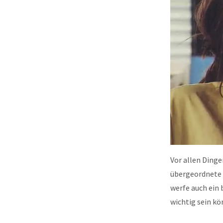
Vor allen Ding
übergeordnete R
werfe auch ein 
wichtig sein kö