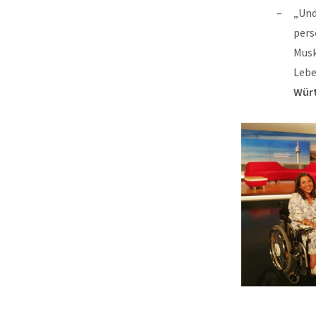
„Und
pers
Musk
Lebe
Wür