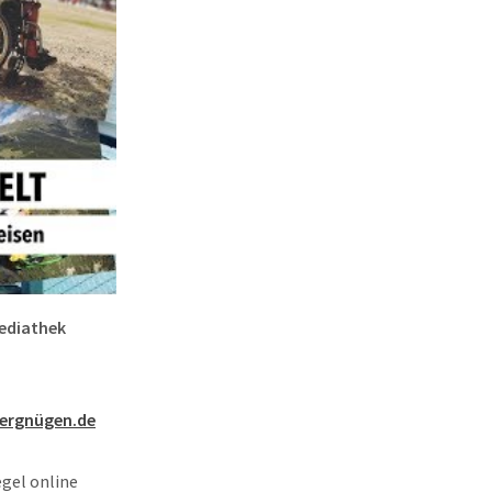
ediathek
vergnügen.de
gel online