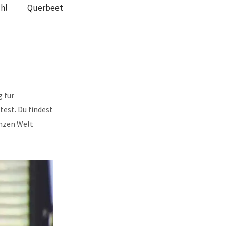
hl
Querbeet
g für
est. Du findest
anzen Welt