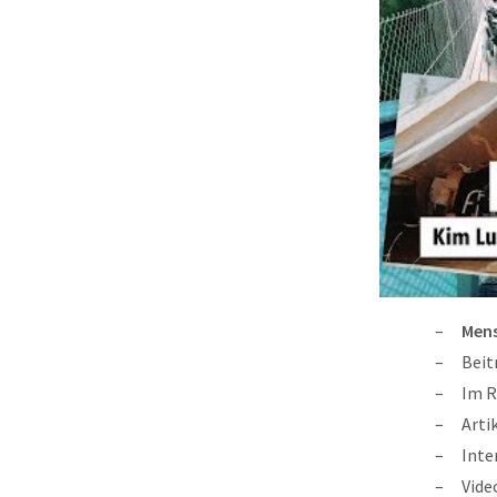
Mens
Beit
Im R
Arti
Inte
Vide