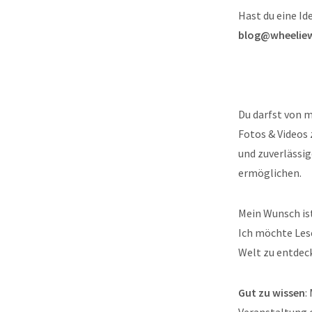
Hast du eine I
blog@wheeliew
Du darfst von m
Fotos & Video
und zuverlässig
ermöglichen.
Mein Wunsch is
Ich möchte Lese
Welt zu entdec
Gut zu wissen
:
Veranstaltung o