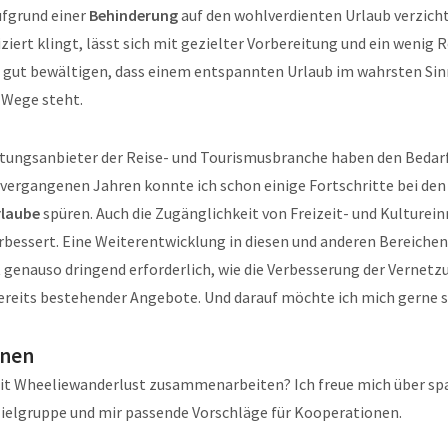
ufgrund einer
Behinderung
auf den wohlverdienten Urlaub verzicht
ert klingt, lässt sich mit gezielter Vorbereitung und ein wenig 
o gut bewältigen, dass einem entspannten Urlaub im wahrsten Si
 Wege steht.
istungsanbieter der Reise- und Tourismusbranche haben den Bedarf
 vergangenen Jahren konnte ich schon einige Fortschritte bei de
rlaube
spüren. Auch die Zugänglichkeit von Freizeit- und Kulturei
erbessert. Eine Weiterentwicklung in diesen und anderen Bereichen
st genauso dringend erforderlich, wie die Verbesserung der Vernet
reits bestehender Angebote. Und darauf möchte ich mich gerne sp
onen
t Wheeliewanderlust zusammenarbeiten? Ich freue mich über s
Zielgruppe und mir passende Vorschläge für Kooperationen.