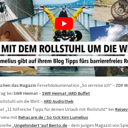
chen das Magazin
Fersehdokumenation „So verreise ich“ –
ZDF M
rag bei
SWR Heimat
–
SWR Heimat /ARD Buffet
ollstuhl um die Welt –
ARD Audiothek
kel „11 hilfreiche Tipps für deinen Urlaub mit Rollstuhl“ bei
Reise
rview mit
Rehacare.de / So tick Kim Lumelius
oreihe
„Ungehindert“auf Bento.de
– dem jungen Magazin von Spie