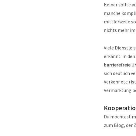
Keiner sollte a
manche komplizi
mittlerweile s
nichts mehr im
Viele Dienstle
erkannt. In den
barrierefreie U
sich deutlich v
Verkehr etc.) i
Vermarktung be
Kooperati
Du möchtest mi
zum Blog, der 