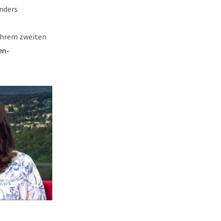
onders
ihrem zweiten
en-