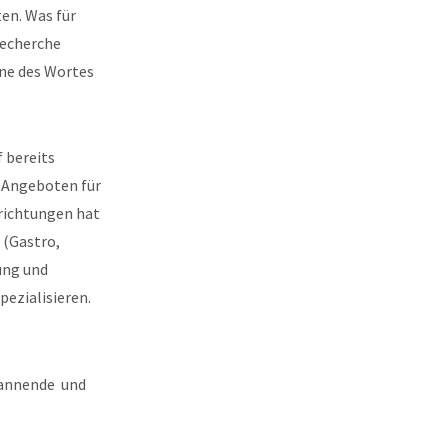
en. Was für
Recherche
nne des Wortes
 bereits
n Angeboten für
nrichtungen hat
 (Gastro,
zung und
ezialisieren.
pannende und