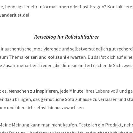
dee, benötigst mehr Informationen oder hast Fragen? Kontaktiere
anderlust.de
!
Reiseblog für Rollstuhlfahrer
ir authentische, motivierende und selbstverständlich gut recherc
s zum Thema
Reisen und Rollstuhl
erwarten. Du darfst dich auf eine
e Zusammenarbeit freuen, die dir neue und erfrischende Sichtwei
t es,
Menschen zu inspirieren
, jede Minute ihres Lebens voll und g
r dazu bringen, das gemütliche Sofa zuhause zu verlassen und st
ken und über sich selbst hinauszuwachsen.
 Meine Meinung kann man nicht kaufen. Teste ich ein Produkt, neh
der Reise teil, berichte ich immer ehrlich und authentisch über 