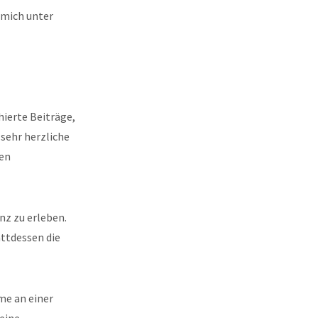
 mich unter
hierte Beiträge,
 sehr herzliche
sen
anz zu erleben.
attdessen die
me an einer
meine