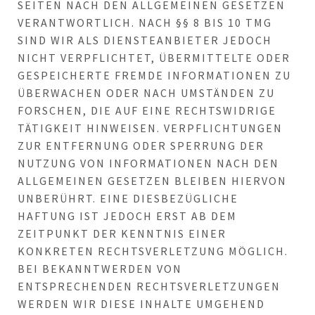
ITEN NACH DEN ALLGEMEINEN GESETZEN VE
RANTWORTLICH. NACH §§ 8 BIS 10 TMG SI
ND WIR ALS DIENSTEANBIETER JEDOCH NI
CHT VERPFLICHTET, ÜBERMITTELTE ODER GE
SPEICHERTE FREMDE INFORMATIONEN ZU ÜB
ERWACHEN ODER NACH UMSTÄNDEN ZU FO
RSCHEN, DIE AUF EINE RECHTSWIDRIGE TÄ
TIGKEIT HINWEISEN. VERPFLICHTUNGEN ZU
R ENTFERNUNG ODER SPERRUNG DER NU
TZUNG VON INFORMATIONEN NACH DEN AL
LGEMEINEN GESETZEN BLEIBEN HIERVON UN
BERÜHRT. EINE DIESBEZÜGLICHE HA
FTUNG IST JEDOCH ERST AB DEM ZE
ITPUNKT DER KENNTNIS EINER KO
NKRETEN RECHTSVERLETZUNG MÖGLICH. BE
I BEKANNTWERDEN VON EN
TSPRECHENDEN RECHTSVERLETZUNGEN WE
RDEN WIR DIESE INHALTE UMGEHEND EN