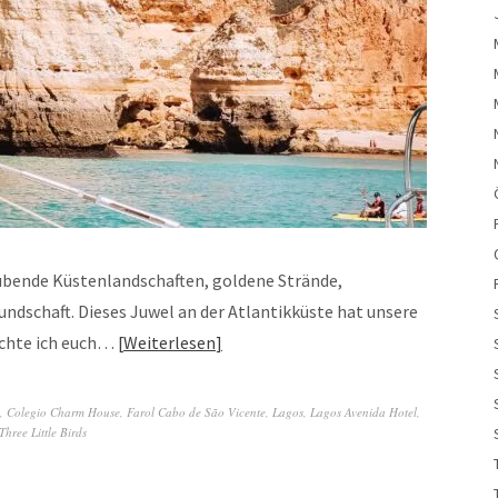
ubende Küstenlandschaften, goldene Strände,
undschaft. Dieses Juwel an der Atlantikküste hat unsere
chte ich euch…
Weiterlesen
,
Colegio Charm House
,
Farol Cabo de São Vicente
,
Lagos
,
Lagos Avenida Hotel
,
Three Little Birds