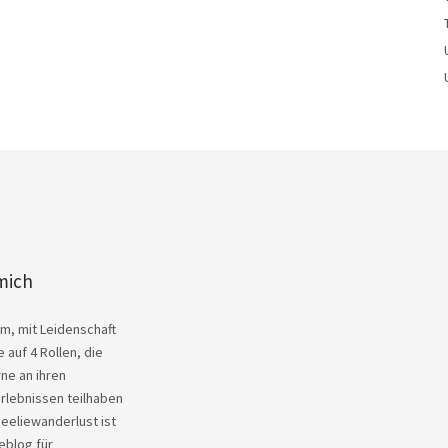
mich
Kim, mit Leidenschaft
 auf 4 Rollen, die
ne an ihren
rlebnissen teilhaben
heeliewanderlust ist
eblog für