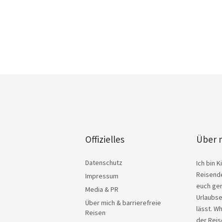
Offizielles
Über 
Datenschutz
Ich bin 
Reisende
Impressum
euch ger
Media & PR
Urlaubse
Über mich & barrierefreie
lässt. W
Reisen
der Reis