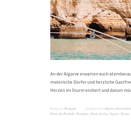
An der Algarve erwarten euch atembera
malerische Dörfer und herzliche Gastfre
Herzen im Sturm erobert und darum mö
Kategorie
Portugal
Schlagwörter
Algarve barrierefrei
Ponta da Piedade
,
Portimão
,
Praia da Luz
,
Sagres
,
Tavira
,