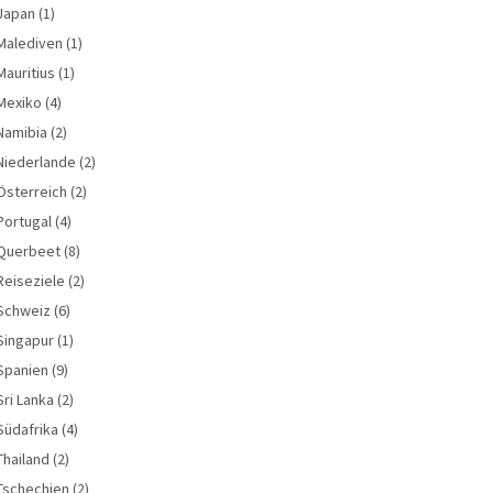
Japan
(1)
Malediven
(1)
Mauritius
(1)
Mexiko
(4)
Namibia
(2)
Niederlande
(2)
Österreich
(2)
Portugal
(4)
Querbeet
(8)
Reiseziele
(2)
Schweiz
(6)
Singapur
(1)
Spanien
(9)
Sri Lanka
(2)
Südafrika
(4)
Thailand
(2)
Tschechien
(2)