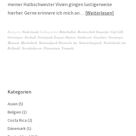
meiner Halbschwester Vivien gingen lustigerweise
hierher. Gerne erinnere ich mich an…
Weiterlesen
Kategorie
Niederlande
Schlagwörter
Bitterballen
,
Bootsverleih Zwaantje
,
Café Lilly
Groningen
,
Eierball
,
Ferienpark Zeegser Duinen
,
Giethoorn
,
Grachten
,
Groninger
Museum
,
Martinikerk
,
Nationalpark Drentsche Aa
,
Naturschutzpark
,
Niederlande mit
Rollstuhl
,
Noorderhaven
,
Prinsentuin
,
Vismarkt
Kategorien
Asien
(5)
Belgien
(1)
Costa Rica
(2)
Dänemark
(1)