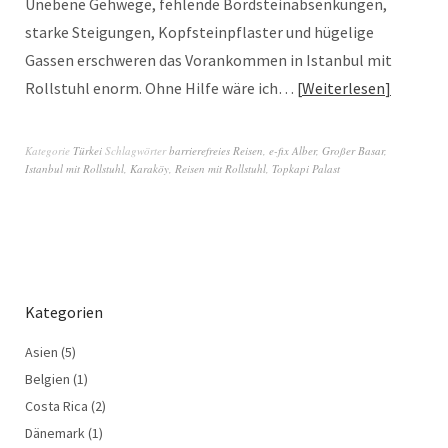
Unebene Gehwege, fehlende Bordsteinabsenkungen,
starke Steigungen, Kopfsteinpflaster und hügelige
Gassen erschweren das Vorankommen in Istanbul mit
Rollstuhl enorm. Ohne Hilfe wäre ich…
Weiterlesen
Kategorie
Türkei
Schlagwörter
barrierefreies Reisen
,
e-fix Alber
,
Großer Basar
,
Istanbul mit Rollstuhl
,
Karaköy
,
Reisen mit Rollstuhl
,
Topkapi Palast
Kategorien
Asien
(5)
Belgien
(1)
Costa Rica
(2)
Dänemark
(1)