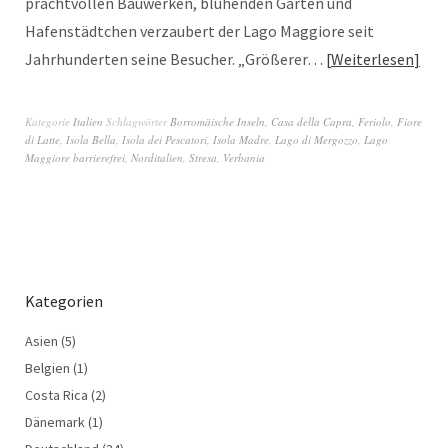
prachtvollen Bauwerken, blühenden Gärten und
Hafenstädtchen verzaubert der Lago Maggiore seit
Jahrhunderten seine Besucher. „Größerer…
Weiterlesen
Kategorie
Italien
Schlagwörter
Borromäische Inseln
,
Casa della Capra
,
Feriolo
,
Fiore
di Latte
,
Isola Bella
,
Isola dei Pescatori
,
Isola Madre
,
Lago di Mergozzo
,
Lago
Maggiore barrierefrei
,
Norditalien
,
Stresa
,
Verbania
Kategorien
Asien
(5)
Belgien
(1)
Costa Rica
(2)
Dänemark
(1)