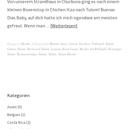
Von unserem Strandhaus in Churbuna ging es nach einem
kleinen Boxenstop in Chichen Itza nach Tulum! Buenas
Dias Baby, auf dich hatte ich mich irgendwie am meisten
gefreut. Wenn man…
Weiterlesen
Kategorie
Mexiko
Schlagwörter
Burrito Amor
,
Cenote Yaxchen
,
Frühstück Tulum
,
Gitano Tulum
,
Hartwood Tulum
,
Laguna Kaan Luum
,
Mexiko mit Rollstuhl
,
Reisetipps
Tulum
,
Restauranttipps Tulum
,
Tulum
,
Tulum Mexiko
Kategorien
Asien
(5)
Belgien
(1)
Costa Rica
(2)