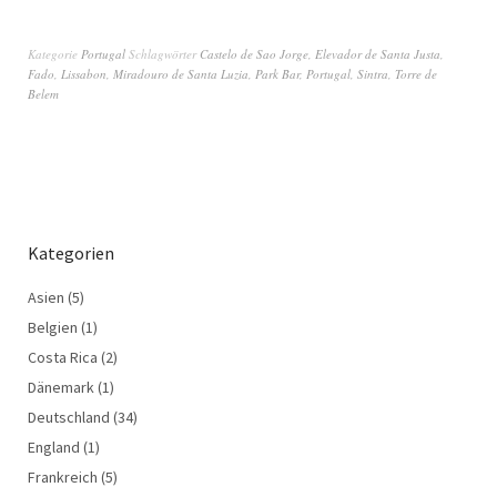
Kategorie
Portugal
Schlagwörter
Castelo de Sao Jorge
,
Elevador de Santa Justa
,
Fado
,
Lissabon
,
Miradouro de Santa Luzia
,
Park Bar
,
Portugal
,
Sintra
,
Torre de
Belem
Kategorien
Asien
(5)
Belgien
(1)
Costa Rica
(2)
Dänemark
(1)
Deutschland
(34)
England
(1)
Frankreich
(5)