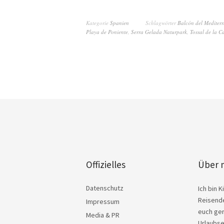
Kategorie
Spanien
Schlagwörter
Balcón del Mediter
Playa de Poniente
,
Serra Gelada Naturpark
,
Tossal de la C
Offizielles
Über 
Datenschutz
Ich bin 
Reisende
Impressum
euch ger
Media & PR
Urlaubse