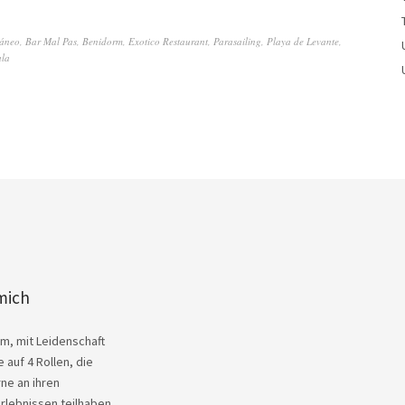
ráneo
,
Bar Mal Pas
,
Benidorm
,
Exotico Restaurant
,
Parasailing
,
Playa de Levante
,
ala
mich
Kim, mit Leidenschaft
 auf 4 Rollen, die
ne an ihren
rlebnissen teilhaben