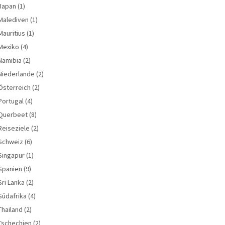
Japan
(1)
Malediven
(1)
Mauritius
(1)
Mexiko
(4)
Namibia
(2)
Niederlande
(2)
Österreich
(2)
Portugal
(4)
Querbeet
(8)
Reiseziele
(2)
Schweiz
(6)
Singapur
(1)
Spanien
(9)
Sri Lanka
(2)
Südafrika
(4)
Thailand
(2)
Tschechien
(2)