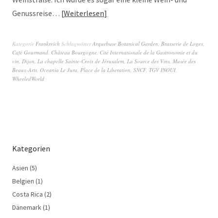
Genussreise…
Weiterlesen
Kategorie
Frankreich
Schlagwörter
Arquebuse Botanical Garden
,
Brasserie de Loges
,
Café Gourmand
,
Château Bourgogne
,
Cité Internationale de la Gastronomie et du
vin
,
Dijon
,
La chapelle Sainte-Croix de Jérusalem
,
La Source des Vins
,
Musée des
Beaux-Arts
,
Oceania Le Jura
,
Place de la Liberation
,
SNCF
,
TGV INOUI
,
WheeledWorld
Kategorien
Asien
(5)
Belgien
(1)
Costa Rica
(2)
Dänemark
(1)