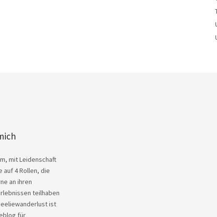
mich
Kim, mit Leidenschaft
 auf 4 Rollen, die
ne an ihren
rlebnissen teilhaben
heeliewanderlust ist
eblog für