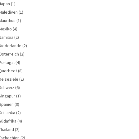
Japan
(1)
Malediven
(1)
Mauritius
(1)
Mexiko
(4)
Namibia
(2)
Niederlande
(2)
Österreich
(2)
Portugal
(4)
Querbeet
(8)
Reiseziele
(2)
Schweiz
(6)
Singapur
(1)
Spanien
(9)
Sri Lanka
(2)
Südafrika
(4)
Thailand
(2)
Tschechien
(2)