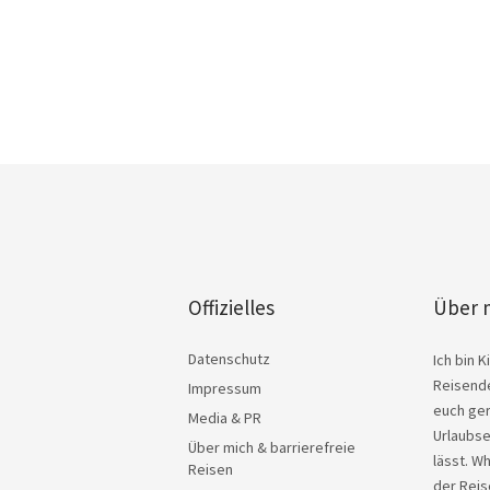
Offizielles
Über 
Datenschutz
Ich bin 
Reisende
Impressum
euch ger
Media & PR
Urlaubse
Über mich & barrierefreie
lässt. W
Reisen
der Reis