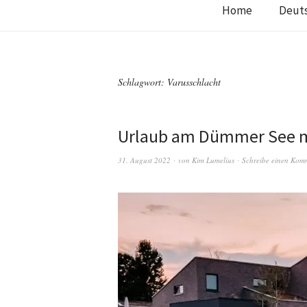
Home
Deut
Schlagwort:
Varusschlacht
Urlaub am Dümmer See mi
31. August 2022
von
Kim Lumelius
Schreibe einen Kom