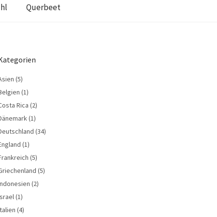
hl
Querbeet
Kategorien
Asien
(5)
Belgien
(1)
Costa Rica
(2)
Dänemark
(1)
Deutschland
(34)
England
(1)
Frankreich
(5)
Griechenland
(5)
Indonesien
(2)
Israel
(1)
Italien
(4)