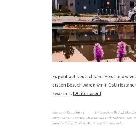
Es geht auf Deutschland-Reise und wied
ersten Besuch waren wir in Ostfriesland
zwar in…
Weiterlesen
Kategorie
Deutschland
Schlagwörter
Bad dü Mar
,
Be
MezzoMar
,
Moorwelten
,
Museum und Park Kalkriese
,
Natur
Strandrollstuhl
,
Ströher Moorbahn
,
Varusschlacht