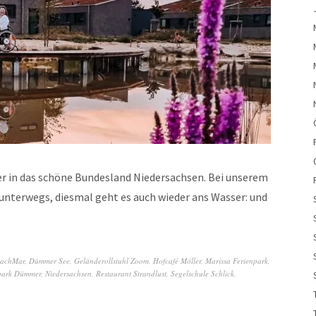
er in das schöne Bundesland Niedersachsen. Bei unserem
 unterwegs, diesmal geht es auch wieder ans Wasser: und
achMar
,
Dümmer See
,
Geländerollstuhl Zoom
,
Hofcafé Möller
,
Marissa Ferienpark
,
park Dümmer
,
Niedersachsen
,
Restaurant Strandlust
,
Segelschule Schlick
,