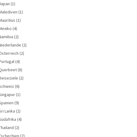
Japan
(1)
Malediven
(1)
Mauritius
(1)
Mexiko
(4)
Namibia
(2)
Niederlande
(2)
Österreich
(2)
Portugal
(4)
Querbeet
(8)
Reiseziele
(2)
Schweiz
(6)
Singapur
(1)
Spanien
(9)
Sri Lanka
(2)
Südafrika
(4)
Thailand
(2)
Tschechien
(2)