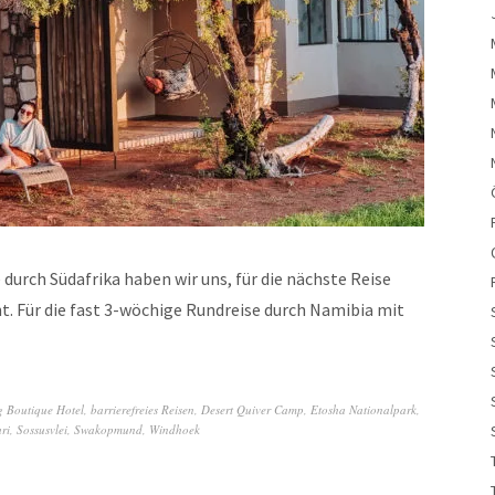
durch Südafrika haben wir uns, für die nächste Reise
t. Für die fast 3-wöchige Rundreise durch Namibia mit
 Boutique Hotel
,
barrierefreies Reisen
,
Desert Quiver Camp
,
Etosha Nationalpark
,
ri
,
Sossusvlei
,
Swakopmund
,
Windhoek