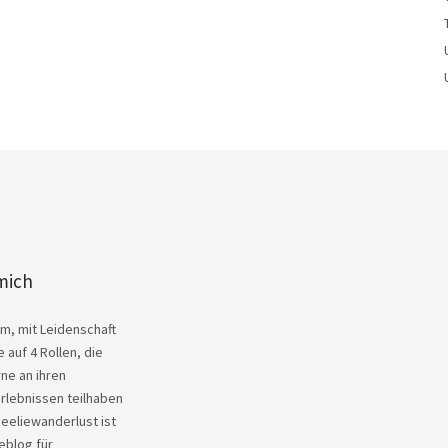
mich
Kim, mit Leidenschaft
 auf 4 Rollen, die
ne an ihren
rlebnissen teilhaben
heeliewanderlust ist
eblog für