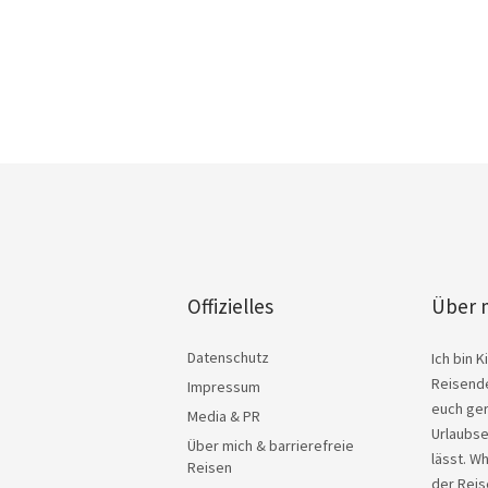
Offizielles
Über 
Datenschutz
Ich bin 
Reisende
Impressum
euch ger
Media & PR
Urlaubse
Über mich & barrierefreie
lässt. W
Reisen
der Reis