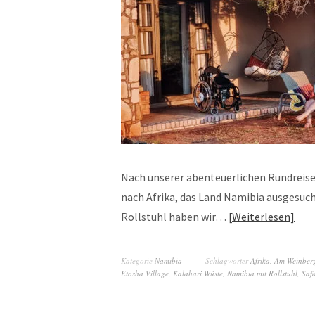
Nach unserer abenteuerlichen Rundreise 
nach Afrika, das Land Namibia ausgesuch
Rollstuhl haben wir…
Weiterlesen
Kategorie
Namibia
Schlagwörter
Afrika
,
Am Weinberg
Etosha Village
,
Kalahari Wüste
,
Namibia mit Rollstuhl
,
Safa