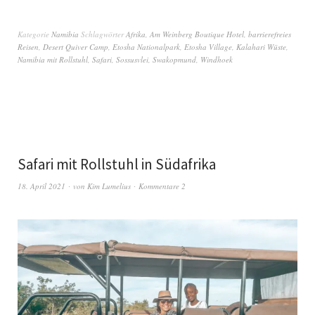
Kategorie
Namibia
Schlagwörter
Afrika
,
Am Weinberg Boutique Hotel
,
barrierefreies
Reisen
,
Desert Quiver Camp
,
Etosha Nationalpark
,
Etosha Village
,
Kalahari Wüste
,
Namibia mit Rollstuhl
,
Safari
,
Sossusvlei
,
Swakopmund
,
Windhoek
Safari mit Rollstuhl in Südafrika
18. April 2021
von
Kim Lumelius
Kommentare 2