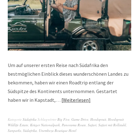
Um auf unserer ersten Reise nach Südafrika den
bestmöglichen Einblick dieses wunderschönen Landes zu
bekommen, haben wir einen Roadtrip entlang der
Südspitze des Kontinents unternommen. Gestartet
haben wir in Kapstadt,…
Weiterlesen
Kategorie
Südafrika
Schlagwörter
Big Five
,
Game Drive
,
Hoedspruit
,
Hoedspruit
Wildlife Estate
,
Krüger Nationalpark
,
Panorama Route
,
Safari
,
Safari mit Rollstuhl
,
Sanparks
,
Südafrika
,
Unembeza Boutique Hotel