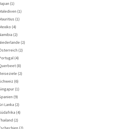
Japan
(1)
Malediven
(1)
Mauritius
(1)
Mexiko
(4)
Namibia
(2)
Niederlande
(2)
Österreich
(2)
Portugal
(4)
Querbeet
(8)
Reiseziele
(2)
Schweiz
(6)
Singapur
(1)
Spanien
(9)
Sri Lanka
(2)
Südafrika
(4)
Thailand
(2)
Tschechien
(2)