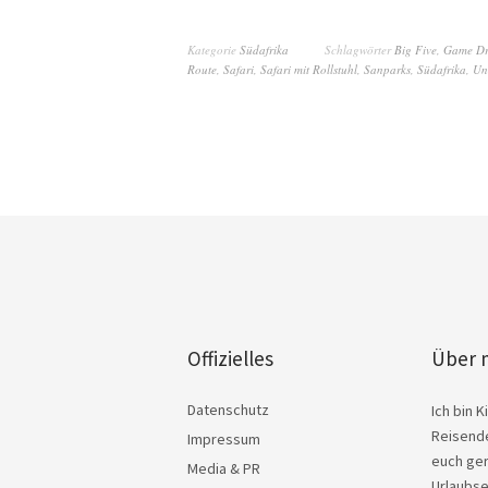
Kategorie
Südafrika
Schlagwörter
Big Five
,
Game Dr
Route
,
Safari
,
Safari mit Rollstuhl
,
Sanparks
,
Südafrika
,
Un
Offizielles
Über 
Datenschutz
Ich bin 
Reisende
Impressum
euch ger
Media & PR
Urlaubse