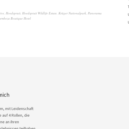
ive
,
Hoedspruit
,
Hoedspruit Wildlife Estate
,
Krüger Nationalpark
,
Panorama
embeza Boutique Hotel
mich
Kim, mit Leidenschaft
 auf 4 Rollen, die
ne an ihren
rlebnissen teilhaben