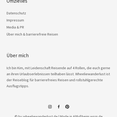
Offizielles
Datenschutz
Impressum
Media & PR
Über mich & barrierefreie Reisen
Über mich
Ich bin Kim, mit Leidenschaft Reisende auf 4 Rollen, die euch gerne
an ihren Urlaubserlebnissen teilhaben lässt. Wheeliewanderlust ist
der Reiseblog für barrierefreies Reisen und rollstuhlgerechte
Ausflugstipps.
instagram
facebook
© by wheeliewanderlust.de | Made in Altlußheim
wsrn.de