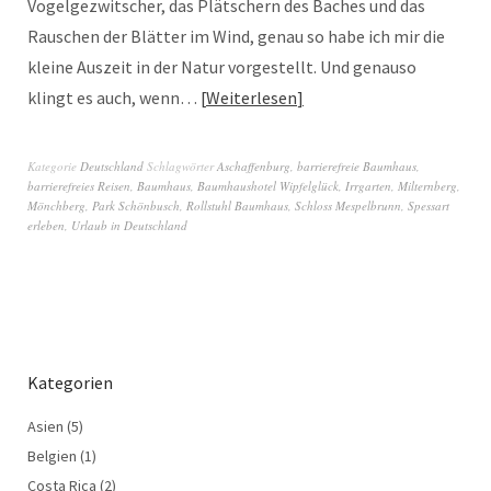
Vogelgezwitscher, das Plätschern des Baches und das
Rauschen der Blätter im Wind, genau so habe ich mir die
kleine Auszeit in der Natur vorgestellt. Und genauso
klingt es auch, wenn…
Weiterlesen
Kategorie
Deutschland
Schlagwörter
Aschaffenburg
,
barrierefreie Baumhaus
,
barrierefreies Reisen
,
Baumhaus
,
Baumhaushotel Wipfelglück
,
Irrgarten
,
Milternberg
,
Mönchberg
,
Park Schönbusch
,
Rollstuhl Baumhaus
,
Schloss Mespelbrunn
,
Spessart
erleben
,
Urlaub in Deutschland
Kategorien
Asien
(5)
Belgien
(1)
Costa Rica
(2)