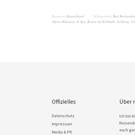
Kategorie
Deutschland
Schlagwörter
Bad Reichenhal
Alpine Hideaway & Spa
,
Reisen mit Rollstuhl
,
Salzburg
,
Ur
Offizielles
Über 
Datenschutz
Ich bin 
Reisende
Impressum
euch ger
Media & PR