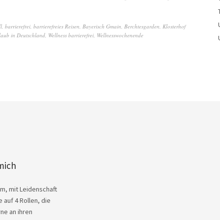
l
,
barrierefrei
,
barrierefreies Reisen
,
Bayerisch Gmain
,
Berchtesgarden
,
Klosterhof
laub in Deutschland
,
Wellness barrierefrei
,
Wellnesswochenende
mich
Kim, mit Leidenschaft
 auf 4 Rollen, die
ne an ihren