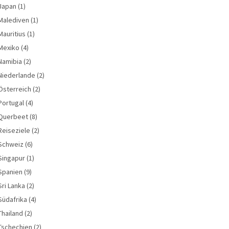
Japan
(1)
Malediven
(1)
Mauritius
(1)
Mexiko
(4)
Namibia
(2)
Niederlande
(2)
Österreich
(2)
Portugal
(4)
Querbeet
(8)
Reiseziele
(2)
Schweiz
(6)
Singapur
(1)
Spanien
(9)
Sri Lanka
(2)
Südafrika
(4)
Thailand
(2)
Tschechien
(2)