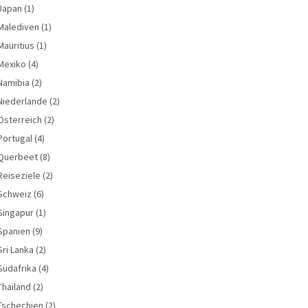
Japan
(1)
Malediven
(1)
Mauritius
(1)
Mexiko
(4)
Namibia
(2)
Niederlande
(2)
Österreich
(2)
Portugal
(4)
Querbeet
(8)
Reiseziele
(2)
Schweiz
(6)
Singapur
(1)
Spanien
(9)
Sri Lanka
(2)
Südafrika
(4)
Thailand
(2)
Tschechien
(2)