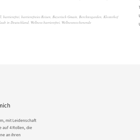
l
,
barrierefrei
,
barrierefreies Reisen
,
Bayerisch Gmain
,
Berchtesgarden
,
Klosterhof
laub in Deutschland
,
Wellness barrierefrei
,
Wellnesswochenende
mich
Kim, mit Leidenschaft
 auf 4 Rollen, die
ne an ihren