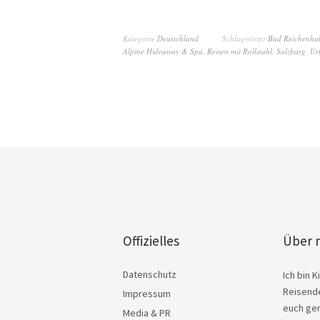
Kategorie
Deutschland
Schlagwörter
Bad Reichenhal
Alpine Hideaway & Spa
,
Reisen mit Rollstuhl
,
Salzburg
,
Ur
Offizielles
Über 
Datenschutz
Ich bin 
Reisende
Impressum
euch ger
Media & PR