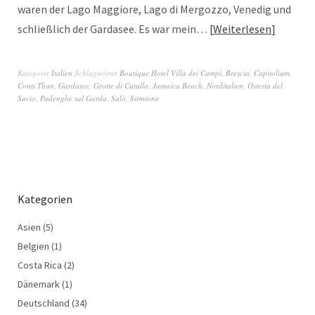
waren der Lago Maggiore, Lago di Mergozzo, Venedig und
schließlich der Gardasee. Es war mein…
Weiterlesen
Kategorie
Italien
Schlagwörter
Boutique Hotel Villa dei Campi
,
Brescia
,
Capitolium
,
Conti Thun
,
Gardasee
,
Grotte di Catullo
,
Jamaica Beach
,
Norditalien
,
Osteria del
Savio
,
Padenghe sul Garda
,
Salò
,
Sirmione
Kategorien
Asien
(5)
Belgien
(1)
Costa Rica
(2)
Dänemark
(1)
Deutschland
(34)