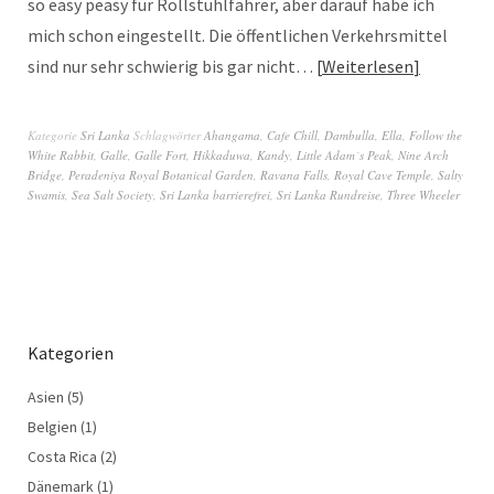
so easy peasy für Rollstuhlfahrer, aber darauf habe ich
mich schon eingestellt. Die öffentlichen Verkehrsmittel
sind nur sehr schwierig bis gar nicht…
Weiterlesen
Kategorie
Sri Lanka
Schlagwörter
Ahangama
,
Cafe Chill
,
Dambulla
,
Ella
,
Follow the
White Rabbit
,
Galle
,
Galle Fort
,
Hikkaduwa
,
Kandy
,
Little Adam´s Peak
,
Nine Arch
Bridge
,
Peradeniya Royal Botanical Garden
,
Ravana Falls
,
Royal Cave Temple
,
Salty
Swamis
,
Sea Salt Society
,
Sri Lanka barrierefrei
,
Sri Lanka Rundreise
,
Three Wheeler
Kategorien
Asien
(5)
Belgien
(1)
Costa Rica
(2)
Dänemark
(1)