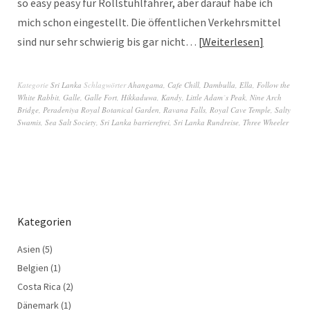
so easy peasy für Rollstuhlfahrer, aber darauf habe ich
mich schon eingestellt. Die öffentlichen Verkehrsmittel
sind nur sehr schwierig bis gar nicht…
Weiterlesen
Kategorie
Sri Lanka
Schlagwörter
Ahangama
,
Cafe Chill
,
Dambulla
,
Ella
,
Follow the
White Rabbit
,
Galle
,
Galle Fort
,
Hikkaduwa
,
Kandy
,
Little Adam´s Peak
,
Nine Arch
Bridge
,
Peradeniya Royal Botanical Garden
,
Ravana Falls
,
Royal Cave Temple
,
Salty
Swamis
,
Sea Salt Society
,
Sri Lanka barrierefrei
,
Sri Lanka Rundreise
,
Three Wheeler
Kategorien
Asien
(5)
Belgien
(1)
Costa Rica
(2)
Dänemark
(1)