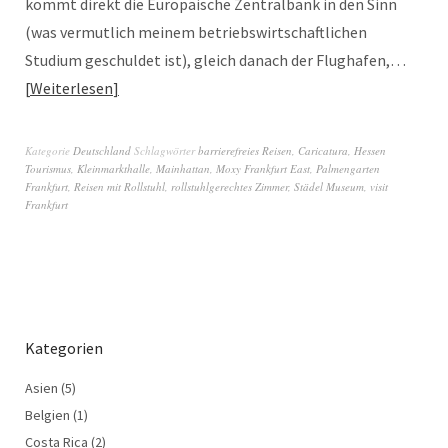
kommt direkt die Europäische Zentralbank in den Sinn
(was vermutlich meinem betriebswirtschaftlichen
Studium geschuldet ist), gleich danach der Flughafen,…
Weiterlesen
Kategorie
Deutschland
Schlagwörter
barrierefreies Reisen
,
Caricatura
,
Hessen
Tourismus
,
Kleinmarkthalle
,
Mainhattan
,
Moxy Frankfurt East
,
Palmengarten
Frankfurt
,
Reisen mit Rollstuhl
,
rollstuhlgerechtes Zimmer
,
Städel Museum
,
visit
Frankfurt
Kategorien
Asien
(5)
Belgien
(1)
Costa Rica
(2)