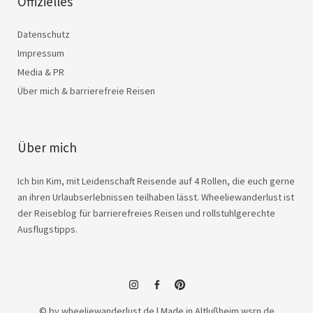
Offizielles
Datenschutz
Impressum
Media & PR
Über mich & barrierefreie Reisen
Über mich
Ich bin Kim, mit Leidenschaft Reisende auf 4 Rollen, die euch gerne
an ihren Urlaubserlebnissen teilhaben lässt. Wheeliewanderlust ist
der Reiseblog für barrierefreies Reisen und rollstuhlgerechte
Ausflugstipps.
instagram
facebook
© by wheeliewanderlust.de | Made in Altlußheim
wsrn.de