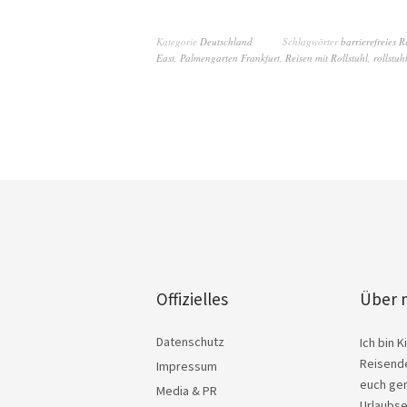
Kategorie
Deutschland
Schlagwörter
barrierefreies R
East
,
Palmengarten Frankfurt
,
Reisen mit Rollstuhl
,
rollstu
Offizielles
Über 
Datenschutz
Ich bin 
Reisende
Impressum
euch ger
Media & PR
Urlaubse