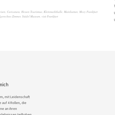
eisen
,
Caricatura
,
Hessen Tourismus
,
Kleinmarkthalle
,
Mainhattan
,
Moxy Frankfurt
hlgerechtes Zimmer
,
Städel Museum
,
visit Frankfurt
mich
Kim, mit Leidenschaft
 auf 4 Rollen, die
ne an ihren
rlebnissen teilhaben