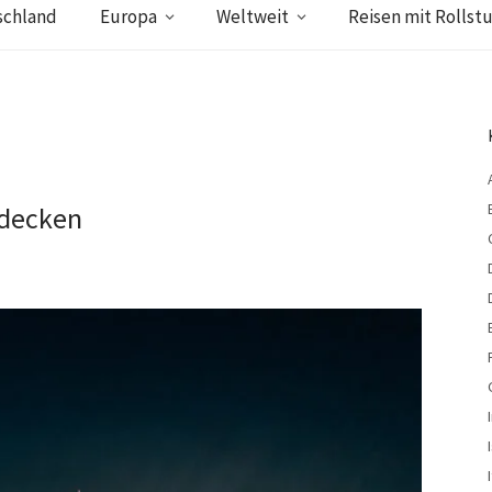
schland
Europa
Weltweit
Reisen mit Rollstu
tdecken