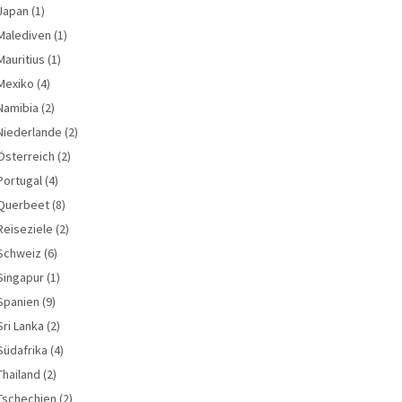
Japan
(1)
Malediven
(1)
Mauritius
(1)
Mexiko
(4)
Namibia
(2)
Niederlande
(2)
Österreich
(2)
Portugal
(4)
Querbeet
(8)
Reiseziele
(2)
Schweiz
(6)
Singapur
(1)
Spanien
(9)
Sri Lanka
(2)
Südafrika
(4)
Thailand
(2)
Tschechien
(2)