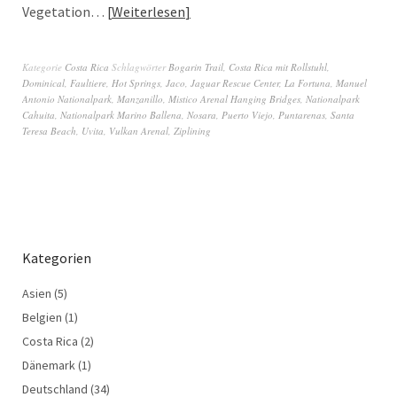
Vegetation…
Weiterlesen
Kategorie
Costa Rica
Schlagwörter
Bogarin Trail
,
Costa Rica mit Rollstuhl
,
Dominical
,
Faultiere
,
Hot Springs
,
Jaco
,
Jaguar Rescue Center
,
La Fortuna
,
Manuel
Antonio Nationalpark
,
Manzanillo
,
Mistico Arenal Hanging Bridges
,
Nationalpark
Cahuita
,
Nationalpark Marino Ballena
,
Nosara
,
Puerto Viejo
,
Puntarenas
,
Santa
Teresa Beach
,
Uvita
,
Vulkan Arenal
,
Ziplining
Kategorien
Asien
(5)
Belgien
(1)
Costa Rica
(2)
Dänemark
(1)
Deutschland
(34)