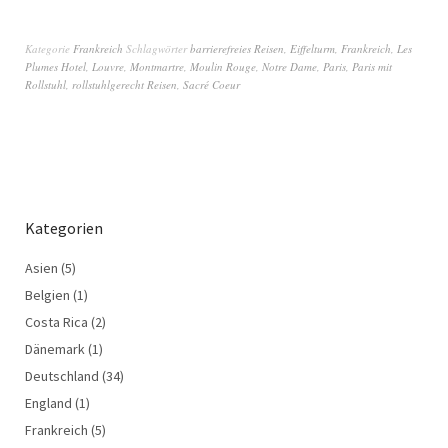
Kategorie
Frankreich
Schlagwörter
barrierefreies Reisen
,
Eiffelturm
,
Frankreich
,
Les
Plumes Hotel
,
Louvre
,
Montmartre
,
Moulin Rouge
,
Notre Dame
,
Paris
,
Paris mit
Rollstuhl
,
rollstuhlgerecht Reisen
,
Sacré Coeur
Kategorien
Asien
(5)
Belgien
(1)
Costa Rica
(2)
Dänemark
(1)
Deutschland
(34)
England
(1)
Frankreich
(5)