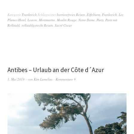
Kategorie
Frankreich
Schlagwörter
barrierefreies Reisen
,
Eiffelturm
,
Frankreich
,
Les
Plumes Hotel
,
Louvre
,
Montmartre
,
Moulin Rouge
,
Notre Dame
,
Paris
,
Paris mit
Rollstuhl
,
rollstuhlgerecht Reisen
,
Sacré Coeur
Antibes – Urlaub an der Côte d´Azur
1. Mai 2019
von
Kim Lumelius
Kommentare 9