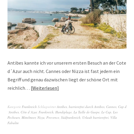
Antibes kannte ich vor unserem ersten Besuch an der Cote
d´Azur auch nicht. Cannes oder Nizza ist fast jedem ein
Begriff und genau dazwischen liegt der schöne Ort mit
reichlich…
Weiterlesen
Kategorie
Frankreich
Schlagwörter
Antibes
,
barrierefrei durch Antibes
,
Cannes
,
Cap d
´Antibes
,
Côte d´Azur
,
Frankreich
,
Handiplage
,
La Taille de Guepe
,
Le Cap
,
Les
Pecheurs
,
Mittelmeer
,
Nizza
,
Provence
,
Südfrankreich
,
Urlaub barrierefrei
,
Villa
Fabulite