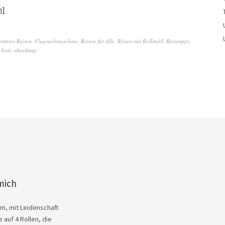
n
refreies Reisen
,
Flugsuchmaschine
,
Reisen für Alle
,
Reisen mit Rollstuhl
,
Reisetipps
,
chair
,
wheelmap
mich
Kim, mit Leidenschaft
 auf 4 Rollen, die