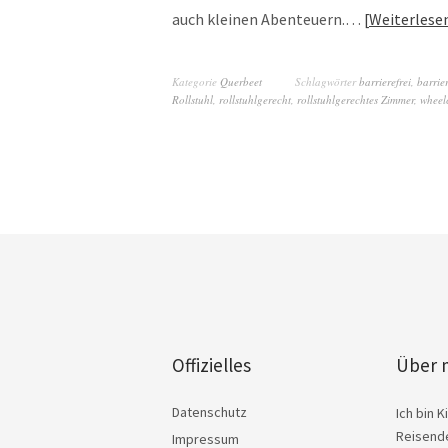
auch kleinen Abenteuern.…
Weiterlese
Kategorie
Querbeet
Schlagwörter
barrierefrei
,
barrie
Rollstuhl
,
rollstuhlgerecht
,
rollstuhlgerechtes Zimmer
,
wheel
Offizielles
Über 
Datenschutz
Ich bin 
Reisende
Impressum