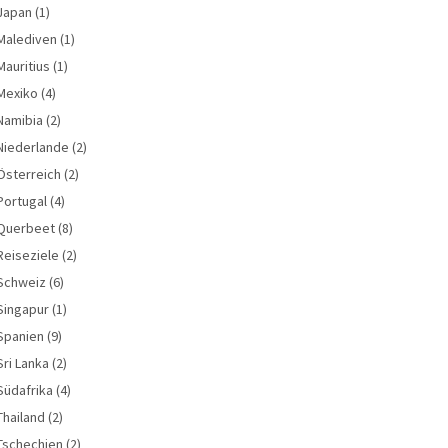
Japan
(1)
Malediven
(1)
Mauritius
(1)
Mexiko
(4)
Namibia
(2)
Niederlande
(2)
Österreich
(2)
Portugal
(4)
Querbeet
(8)
Reiseziele
(2)
Schweiz
(6)
Singapur
(1)
Spanien
(9)
Sri Lanka
(2)
Südafrika
(4)
Thailand
(2)
Tschechien
(2)