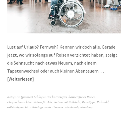
Lust auf Urlaub? Fernweh? Kennen wir doch alle. Gerade
jetzt, wo wir solange auf Reisen verzichtet haben, steigt
die Sehnsucht nach etwas Neuem, nach einem
Tapetenwechsel oder auch kleinen Abenteuern.…
Weiterlesen
Kategorie
Querbeet
Schlagwörter
barrierefrei
,
barrierefreies Reisen
,
Flugsuchmaschine
,
Reisen für Alle
,
Reisen mit Rollstuhl
,
Reisetipps
,
Rollstuhl
,
rollstuhlgerecht
,
rollstuhlgerechtes Zimmer
,
wheelchair
,
wheelmap