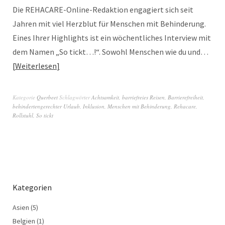
Die REHACARE-Online-Redaktion engagiert sich seit
Jahren mit viel Herzblut für Menschen mit Behinderung.
Eines Ihrer Highlights ist ein wöchentliches Interview mit
dem Namen „So tickt…!“. Sowohl Menschen wie du und…
Weiterlesen
Kategorie
Querbeet
Schlagwörter
Achtsamkeit
,
barriefreies Reisen
,
Barrierefreiheit
,
behindertengerechter Urlaub
,
Inklusion
,
Menschen mit Behinderung
,
Rehacare
,
Rollstuhl
,
So tickt
Kategorien
Asien
(5)
Belgien
(1)