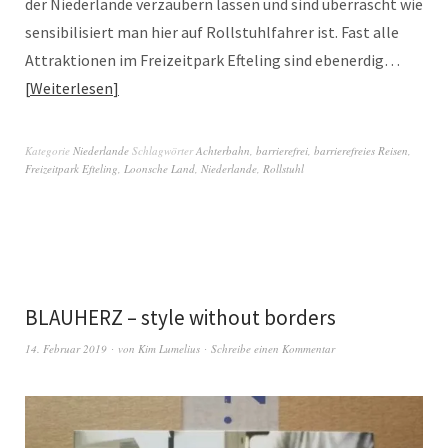
der Niederlande verzaubern lassen und sind überrascht wie
sensibilisiert man hier auf Rollstuhlfahrer ist. Fast alle
Attraktionen im Freizeitpark Efteling sind ebenerdig…
Weiterlesen
Kategorie
Niederlande
Schlagwörter
Achterbahn
,
barrierefrei
,
barrierefreies Reisen
,
Freizeitpark Efteling
,
Loonsche Land
,
Niederlande
,
Rollstuhl
BLAUHERZ – style without borders
14. Februar 2019
von
Kim Lumelius
Schreibe einen Kommentar