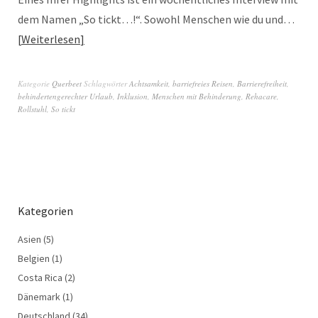
dem Namen „So tickt…!“. Sowohl Menschen wie du und…
Weiterlesen
Kategorie
Querbeet
Schlagwörter
Achtsamkeit
,
barriefreies Reisen
,
Barrierefreiheit
,
behindertengerechter Urlaub
,
Inklusion
,
Menschen mit Behinderung
,
Rehacare
,
Rollstuhl
,
So tickt
Kategorien
Asien
(5)
Belgien
(1)
Costa Rica
(2)
Dänemark
(1)
Deutschland
(34)