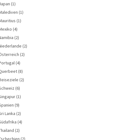
Japan
(1)
Malediven
(1)
Mauritius
(1)
Mexiko
(4)
Namibia
(2)
Niederlande
(2)
Österreich
(2)
Portugal
(4)
Querbeet
(8)
Reiseziele
(2)
Schweiz
(6)
Singapur
(1)
Spanien
(9)
Sri Lanka
(2)
Südafrika
(4)
Thailand
(2)
Tschechien
(2)