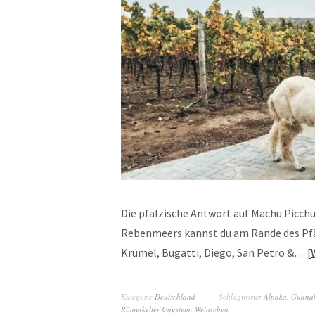
Die pfälzische Antwort auf Machu Picch
Rebenmeers kannst du am Rande des Pfä
Krümel, Bugatti, Diego, San Petro &…
Kategorie
Deutschland
Schlagwörter
Alpaka
,
Guana
Römerkelter Ungstein
,
Weinreben