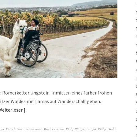
u: Römerkelter Ungstein. Inmitten eines farbenfrohen
lzer Waldes mit Lamas auf Wanderschaft gehen.
Weiterlesen
kos
,
Kamel
,
Lama Wanderung
,
Machu Picchu
,
Pfalz
,
Pfälzer Brotzeit
,
Pfälzer Wald
,