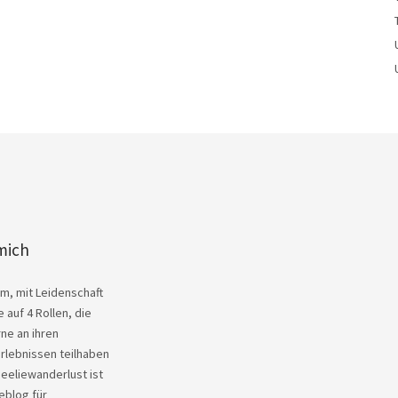
mich
Kim, mit Leidenschaft
 auf 4 Rollen, die
ne an ihren
rlebnissen teilhaben
heeliewanderlust ist
eblog für