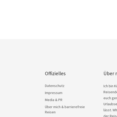
Offizielles
Über 
Datenschutz
Ich bin 
Reisende
Impressum
euch ger
Media & PR
Urlaubse
Über mich & barrierefreie
lässt. W
Reisen
der Reis