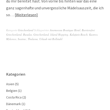
du mir bereitet hast. Von vorne bis hinten war das eine
ganz sagenhafte und unvergessliche Mädelsauszeit, die ich
so…
Weiterlesen
Kategorie
Griechenland
Schlagwörter
Anemoessa Boutique Hotel
,
Barrierefrei
Griechenland
,
Busulas
,
Griechenland
,
Island Hopping
,
Kalafatis Beach
,
Kastros
,
Mykonos
,
Seatrac
,
Thalassa
,
Urlaub mit Rollstuhl
Kategorien
Asien
(5)
Belgien
(1)
Costa Rica
(2)
Dänemark
(1)