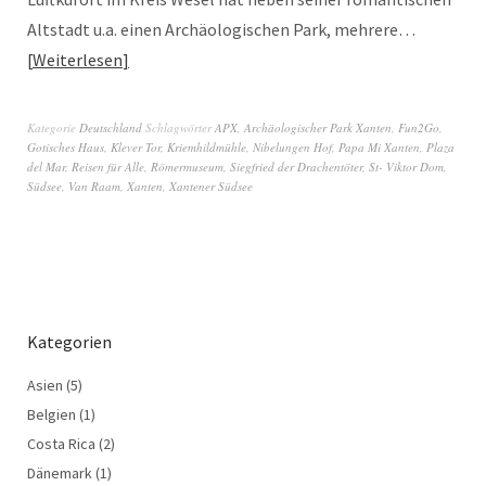
Altstadt u.a. einen Archäologischen Park, mehrere…
Weiterlesen
Kategorie
Deutschland
Schlagwörter
APX
,
Archäologischer Park Xanten
,
Fun2Go
,
Gotisches Haus
,
Klever Tor
,
Kriemhildmühle
,
Nibelungen Hof
,
Papa Mi Xanten
,
Plaza
del Mar
,
Reisen für Alle
,
Römermuseum
,
Siegfried der Drachentöter
,
St- Viktor Dom
,
Südsee
,
Van Raam
,
Xanten
,
Xantener Südsee
Kategorien
Asien
(5)
Belgien
(1)
Costa Rica
(2)
Dänemark
(1)