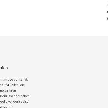
mich
Kim, mit Leidenschaft
 auf 4 Rollen, die
ne an ihren
rlebnissen teilhaben
heeliewanderlust ist
eblog für