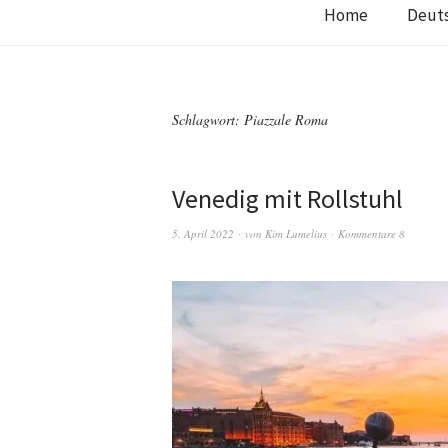
Home
Deut
Schlagwort:
Piazzale Roma
Venedig mit Rollstuhl
5. April 2022
von
Kim Lumelius
Kommentare 8