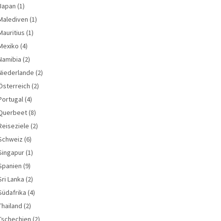
Japan
(1)
Malediven
(1)
Mauritius
(1)
Mexiko
(4)
Namibia
(2)
Niederlande
(2)
Österreich
(2)
Portugal
(4)
Querbeet
(8)
Reiseziele
(2)
Schweiz
(6)
Singapur
(1)
Spanien
(9)
Sri Lanka
(2)
Südafrika
(4)
Thailand
(2)
Tschechien
(2)