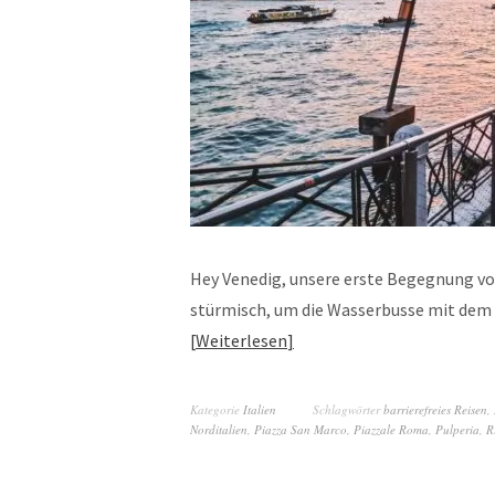
Hey Venedig, unsere erste Begegnung vor 
stürmisch, um die Wasserbusse mit dem
Weiterlesen
Kategorie
Italien
Schlagwörter
barrierefreies Reisen
,
Norditalien
,
Piazza San Marco
,
Piazzale Roma
,
Pulperia
,
R