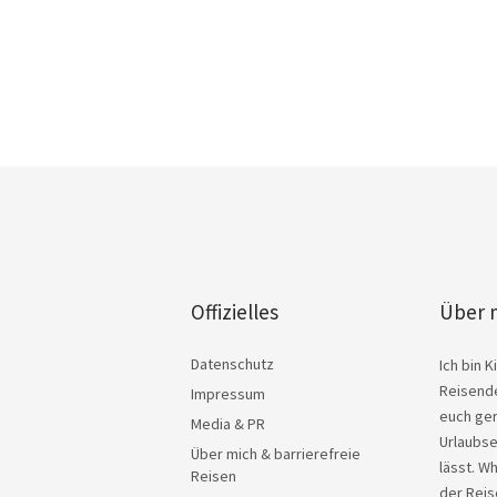
Offizielles
Über 
Datenschutz
Ich bin 
Reisende
Impressum
euch ger
Media & PR
Urlaubse
Über mich & barrierefreie
lässt. W
Reisen
der Reis