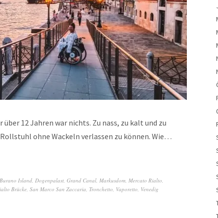
über 12 Jahren war nichts. Zu nass, zu kalt und zu
 Rollstuhl ohne Wackeln verlassen zu können. Wie…
Burano Island
,
Dogenpalast
,
Grand Canal
,
Markusdom
,
Mercato Rialto
,
ialto Brücke
,
San Marco San Zaccaria
,
Tronchetto
,
Vaporetto
,
Venedig