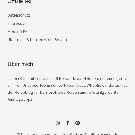
Offizielles
Datenschutz
Impressum
Media & PR
Über mich & barrierefreie Reisen
Über mich
Ich bin Kim, mit Leidenschaft Reisende auf 4 Rollen, die euch gerne
an ihren Urlaubserlebnissen teilhaben lässt. Wheeliewanderlust ist
der Reiseblog für barrierefreies Reisen und rollstuhlgerechte
Ausflugstipps.
instagram
facebook
© by wheeliewanderlust.de | Made in Altlußheim
wsrn.de