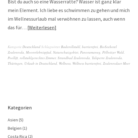
Bist du auch so eine Wasserratte? Wasser ist ganz klar
mein Element. Ich liebe es schwimmen zu gehen und mich
im Wellnessurlaub mal verwöhnen zu lassen, auch wenn
das für…
Weiterlesen
Kategorie
Deutschland
Schlagwörter
Baderollstuhl
,
barrierefrei
,
BioSeehotel
Zeulenroda
,
Moorerlebnispfad
,
Naturschutzgebiet
,
Panoramaweg
,
Pöllwitzer Wald
,
Poollift
,
rollstuhlgerechtes Zimmer
,
Strandbad Zeulenroda
,
Talsperre Zeulenroda
,
Thüringen
,
Urlaub in Deutschland
,
Wellness
,
Wellness barrierefrei
,
Zeulenrodaer Meer
Kategorien
Asien
(5)
Belgien
(1)
Costa Rica
(2)