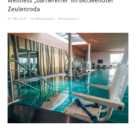
Wellness „barrierefrei“ im BioSeehotel
Zeulenroda
30. Mai 2019
von
Kim Lumelius
Kommentare 4