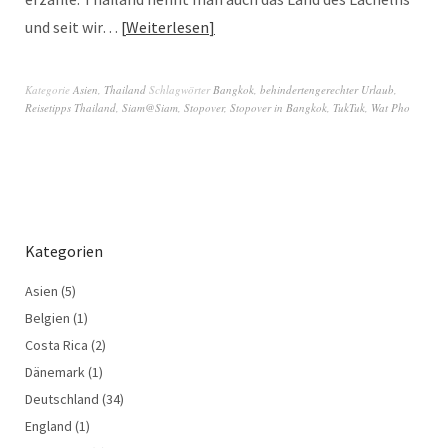
und seit wir…
Weiterlesen
Kategorie
Asien
,
Thailand
Schlagwörter
Bangkok
,
behindertengerechter Urlaub
,
Reisetipps Thailand
,
Siam@Siam
,
Stopover
,
Stopover in Bangkok
,
TukTuk
,
Wat Pho
Kategorien
Asien
(5)
Belgien
(1)
Costa Rica
(2)
Dänemark
(1)
Deutschland
(34)
England
(1)