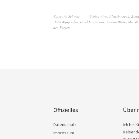
Kategorie
Schweiz
Schlagwörter
Aletsch Arena
,
Alets
Hotel Alprfrieden
,
Hotel La Cabane
,
Kanton Wallis
,
Moosfl
den Bergen
Offizielles
Über 
Datenschutz
Ich bin 
Reisende
Impressum