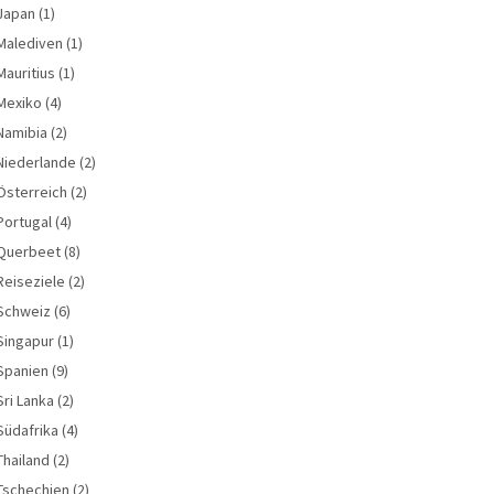
Japan
(1)
Malediven
(1)
Mauritius
(1)
Mexiko
(4)
Namibia
(2)
Niederlande
(2)
Österreich
(2)
Portugal
(4)
Querbeet
(8)
Reiseziele
(2)
Schweiz
(6)
Singapur
(1)
Spanien
(9)
Sri Lanka
(2)
Südafrika
(4)
Thailand
(2)
Tschechien
(2)