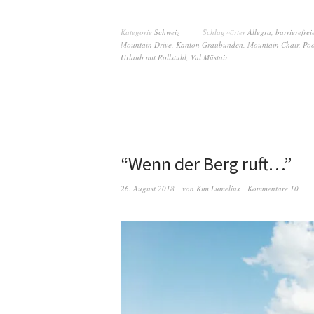
Kategorie
Schweiz
Schlagwörter
Allegra
,
barrierefrei
Mountain Drive
,
Kanton Graubünden
,
Mountain Chair
,
Poo
Urlaub mit Rollstuhl
,
Val Müstair
“Wenn der Berg ruft…”
26. August 2018
von
Kim Lumelius
Kommentare 10