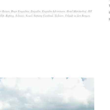
es Reisen
,
Bogn Engadina
,
Engadin
,
Engadin Adventures
,
Hotel Münsterhof
,
JST
llift
,
Rafting
,
Schweiz
,
Scuol
,
Stiftung Cerebral
,
Tschierv
,
Urlaub in den Bergen
,