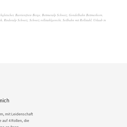
chgletscher
,
Barrierefreie Berge
,
Bettmeralp Schweiz
,
Gondelbahn Bettmerhorn
,
uh
,
Riederalp Schweiz
,
Schweiz rollstuhlgerecht
,
Seilbahn mit Rollstuhl
,
Urlaub in
mich
Kim, mit Leidenschaft
 auf 4 Rollen, die