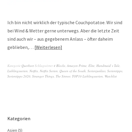
Ich bin nicht wirklich der typische Couchpotatoe. Wir sind
bei Wind & Wetter gerne unterwegs. Aber die letzte Zeit
sind auch wir – aus gegebenem Anlass – öfter daheim
geblieben,…
Weiterlesen
Kategorie
Querbeet
Schlagwörter
4 Blocks
,
Amazon Prime
,
Èlite
,
Handmaid´s Tale
,
Lieblingsserien
,
Netflix
,
Netflix Serien
,
Queen of the South
,
Serienjunkies
,
Serientipps
,
Serientipps 2020
,
Stranger Things
,
The Sinner
,
TOP10 Lieblingsserien
,
Watchlist
Kategorien
Asien
(5)