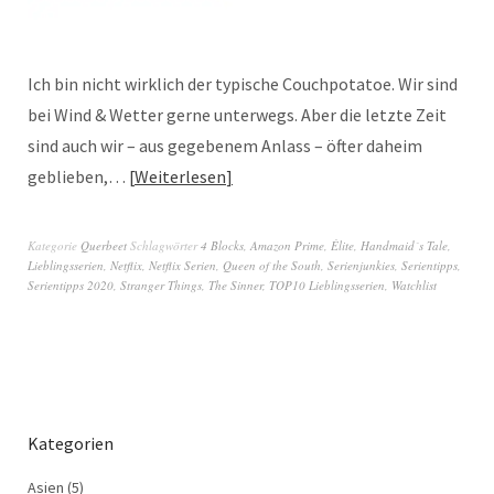
Ich bin nicht wirklich der typische Couchpotatoe. Wir sind
bei Wind & Wetter gerne unterwegs. Aber die letzte Zeit
sind auch wir – aus gegebenem Anlass – öfter daheim
geblieben,…
Weiterlesen
Kategorie
Querbeet
Schlagwörter
4 Blocks
,
Amazon Prime
,
Èlite
,
Handmaid´s Tale
,
Lieblingsserien
,
Netflix
,
Netflix Serien
,
Queen of the South
,
Serienjunkies
,
Serientipps
,
Serientipps 2020
,
Stranger Things
,
The Sinner
,
TOP10 Lieblingsserien
,
Watchlist
Kategorien
Asien
(5)