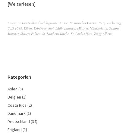
Weiterlesen
Kategorie
Deutschland
Schlagwörter
Aasee
,
Botanischer Garten
,
Burg Vischering
,
Café 1648
,
Elben
,
Erbdrostnehof
,
Lüdinghausen
,
Münster
,
Münsterland
,
Schloss
Münster
,
Skaters Palace
,
St. Lamberti Kirche
,
St. Paulus Dom
,
Ziggy Alberts
Kategorien
Asien
(5)
Belgien
(1)
Costa Rica
(2)
Dänemark
(1)
Deutschland
(34)
England
(1)