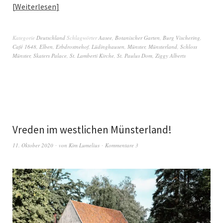
Weiterlesen
Kategorie
Deutschland
Schlagwörter
Aasee
,
Botanischer Garten
,
Burg Vischering
,
Café 1648
,
Elben
,
Erbdrostnehof
,
Lüdinghausen
,
Münster
,
Münsterland
,
Schloss
Münster
,
Skaters Palace
,
St. Lamberti Kirche
,
St. Paulus Dom
,
Ziggy Alberts
Vreden im westlichen Münsterland!
11. Oktober 2020
von
Kim Lumelius
Kommentare 3