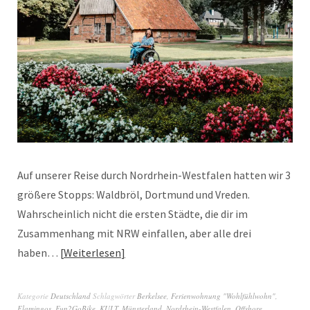
Auf unserer Reise durch Nordrhein-Westfalen hatten wir 3
größere Stopps: Waldbröl, Dortmund und Vreden.
Wahrscheinlich nicht die ersten Städte, die dir im
Zusammenhang mit NRW einfallen, aber alle drei
haben…
Weiterlesen
Kategorie
Deutschland
Schlagwörter
Berkelsee
,
Ferienwohnung "Wohlfühlwohn"
,
Flamingos
,
Fun2GoBike
,
KULT
,
Münsterland
,
Nordrhein-Westfalen
,
Offshore