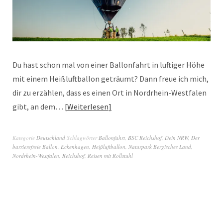
Du hast schon mal von einer Ballonfahrt in luftiger Höhe
mit einem Heißluftballon geträumt? Dann freue ich mich,
dir zu erzählen, dass es einen Ort in Nordrhein-Westfalen
gibt, an dem…
Weiterlesen
Kategorie
Deutschland
Schlagwörter
Ballonfahrt
,
BSC Reichshof
,
Dein NRW
,
Der
barrierefreie Ballon
,
Eckenhagen
,
Heißluftballon
,
Naturpark Bergisches Land
,
Nordrhein-Westfalen
,
Reichshof
,
Reisen mit Rollstuhl