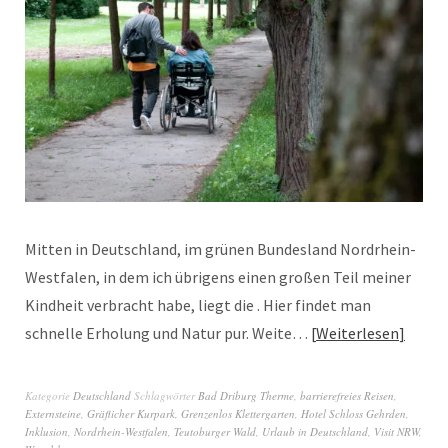
Mitten in Deutschland, im grünen Bundesland Nordrhein-
Westfalen, in dem ich übrigens einen großen Teil meiner
Kindheit verbracht habe, liegt die . Hier findet man
schnelle Erholung und Natur pur. Weite…
Weiterlesen
Kategorie
Deutschland
Schlagwörter
Bad Driburg Therme
,
barrierefreies Reisen
,
Externsteine
,
Gräflicher Kurpark
,
Grenzenlos Klettergarten
,
Hotel Schloss Gehrden
,
Inklusion
,
Nordrhein-Westfalen
,
Teutoburger Wald
,
Urlaub in Deutschland
,
Visit NRW
,