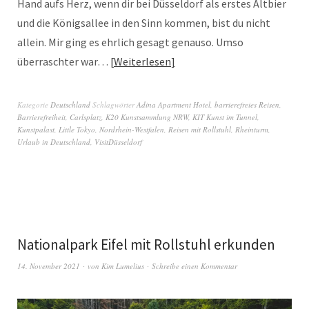
Hand aufs Herz, wenn dir bei Düsseldorf als erstes Altbier
und die Königsallee in den Sinn kommen, bist du nicht
allein. Mir ging es ehrlich gesagt genauso. Umso
überraschter war…
Weiterlesen
Kategorie
Deutschland
Schlagwörter
Adina Apartment Hotel
,
barrierefreies Reisen
,
Barrierefreiheit
,
Carlsplatz
,
K20 Kunstsammlung NRW
,
KIT Kunst im Tunnel
,
Kunstpalast
,
Little Tokyo
,
Nordrhein-Westfalen
,
Reisen mit Rollstuhl
,
Rheinturm
,
Urlaub in Deutschland
,
VisitDüsseldorf
Nationalpark Eifel mit Rollstuhl erkunden
14. November 2021
von
Kim Lumelius
Schreibe einen Kommentar