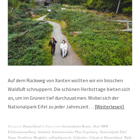
Auf dem Rückweg von Xanten wollten wir ein bisschen
Waldluft schnuppern. Die schönen Herbsttage bieten sich
an, um im Grünen tief durchzuatmen. Wobei sich der
Nationalpark Eifel zu jeder Jahreszeit…
Weiterlesen
Kategorie
Deutschland
Schlagwörter
barrierefreies Reisen
,
Dein NRW
,
Erlebnisausstellung
,
Gemünd
,
Internationaler Platz Vogelsang
,
Nationalpark Eifel
,
Natur
,
Nordrhein-Westfalen
,
rollstuhlgerecht
,
Schleiden
,
Urlaub in Deutschland
,
Wald
,