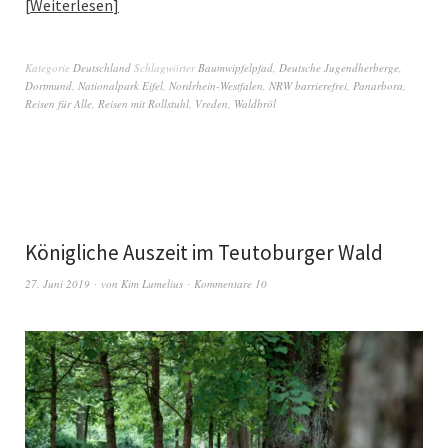
Weiterlesen
Kategorie
Deutschland
Schlagwörter
Baumwipfelpfad
,
Deutsche Jugendherberge
,
Dortmund
,
Nationalpark Eifel
,
Nordrhein-Westfalen
,
NRW barrierefrei
,
Panarbora
,
Reisen für Alle
,
Reisen mit Rollstuhl
,
Vreden
,
Waldbröl
Königliche Auszeit im Teutoburger Wald
27. Juni 2019
von
Kim Lumelius
Kommentare 10