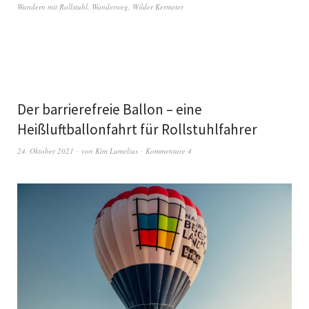
Wandern mit Rollstuhl
,
Wanderweg
,
Wilder Kermeter
Der barrierefreie Ballon – eine
Heißluftballonfahrt für Rollstuhlfahrer
24. Oktober 2021
von
Kim Lumelius
Kommentare 4