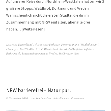
Auf unserer Reise durch Nordrhein-Westfalen hatten wir 3
größere Stopps: Waldbröl, Dortmund und Vreden.
Wahrscheinlich nicht die ersten Städte, die dir im
Zusammenhang mit NRW einfallen, aber alle drei
haben…
Weiterlesen
Kategorie
Deutschland
Schlagwörter
Berkelsee
,
Ferienwohnung "Wohlfühlwohn"
,
Flamingos
,
Fun2GoBike
,
KULT
,
Münsterland
,
Nordrhein-Westfalen
,
Offshore
Berkelbeach
,
Scherenschnittmuseum
,
Vreden
,
Zwillbrocker Venn
NRW barrierefrei – Natur pur!
8. September 2020
von
Kim Lumelius
Schreibe einen Kommentar