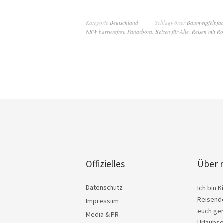
Kategorie
Deutschland
Schlagwörter
Baumwipfelpfa
NRW barrierefrei
,
Panarbora
,
Reisen für Alle
,
Reisen mit Ro
Offizielles
Über 
Datenschutz
Ich bin 
Reisende
Impressum
euch ger
Media & PR
Urlaubse