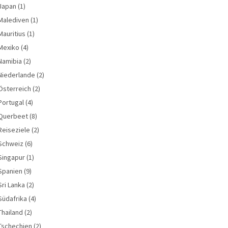
Japan
(1)
Malediven
(1)
Mauritius
(1)
Mexiko
(4)
Namibia
(2)
Niederlande
(2)
Österreich
(2)
Portugal
(4)
Querbeet
(8)
Reiseziele
(2)
Schweiz
(6)
Singapur
(1)
Spanien
(9)
Sri Lanka
(2)
Südafrika
(4)
Thailand
(2)
Tschechien
(2)