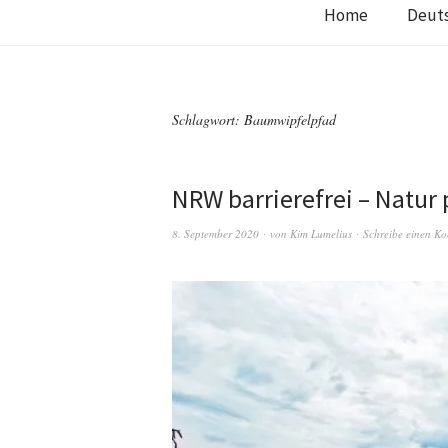
Home
Deut
Schlagwort:
Baumwipfelpfad
NRW barrierefrei – Natur 
8. September 2020
von
Kim Lumelius
Schreibe einen K