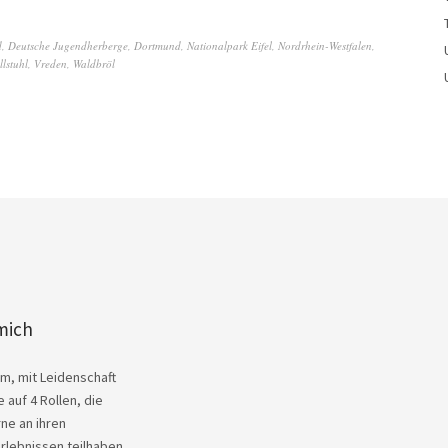
d
,
Deutsche Jugendherberge
,
Dortmund
,
Nationalpark Eifel
,
Nordrhein-Westfalen
,
llstuhl
,
Vreden
,
Waldbröl
mich
Kim, mit Leidenschaft
 auf 4 Rollen, die
ne an ihren
rlebnissen teilhaben