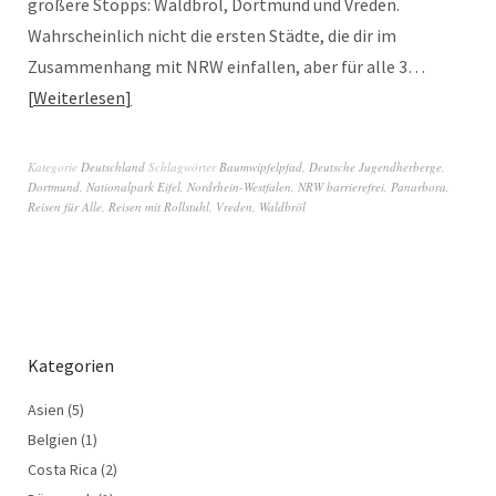
größere Stopps: Waldbröl, Dortmund und Vreden.
Wahrscheinlich nicht die ersten Städte, die dir im
Zusammenhang mit NRW einfallen, aber für alle 3…
Weiterlesen
Kategorie
Deutschland
Schlagwörter
Baumwipfelpfad
,
Deutsche Jugendherberge
,
Dortmund
,
Nationalpark Eifel
,
Nordrhein-Westfalen
,
NRW barrierefrei
,
Panarbora
,
Reisen für Alle
,
Reisen mit Rollstuhl
,
Vreden
,
Waldbröl
Kategorien
Asien
(5)
Belgien
(1)
Costa Rica
(2)