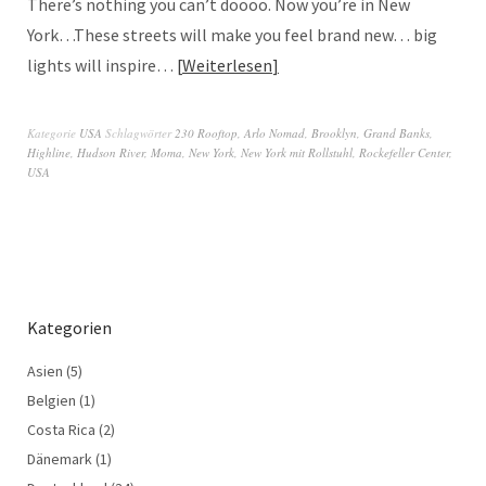
There’s nothing you can’t doooo. Now you’re in New
York…These streets will make you feel brand new… big
lights will inspire…
Weiterlesen
Kategorie
USA
Schlagwörter
230 Rooftop
,
Arlo Nomad
,
Brooklyn
,
Grand Banks
,
Highline
,
Hudson River
,
Moma
,
New York
,
New York mit Rollstuhl
,
Rockefeller Center
,
USA
Kategorien
Asien
(5)
Belgien
(1)
Costa Rica
(2)
Dänemark
(1)