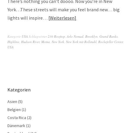
There’s nothing you can’t doooo. Now you’re in New
York…These streets will make you feel brand new… big
lights will inspire…
Weiterlesen
Kategorie
USA
Schlagwörter
230 Rooftop
,
Arlo Nomad
,
Brooklyn
,
Grand Banks
,
Highline
,
Hudson River
,
Moma
,
New York
,
New York mit Rollstuhl
,
Rockefeller Center
,
USA
Kategorien
Asien
(5)
Belgien
(1)
Costa Rica
(2)
Dänemark
(1)