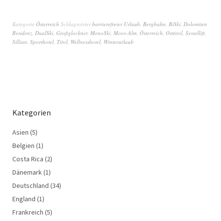
Kategorie
Österreich
Schlagwörter
barrierefreier Urlaub
,
Bergbahn
,
BiSki
,
Dolomiten
Residenz
,
DualSki
,
Großglockner
,
MonoSki
,
Moos-Alm
,
Österreich
,
Osttirol
,
Sessellift
,
Sillian
,
Sporthotel
,
Tirol
,
Wellnesshotel
,
Winterurlaub
Kategorien
Asien
(5)
Belgien
(1)
Costa Rica
(2)
Dänemark
(1)
Deutschland
(34)
England
(1)
Frankreich
(5)