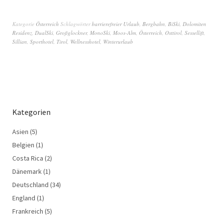
Kategorie
Österreich
Schlagwörter
barrierefreier Urlaub
,
Bergbahn
,
BiSki
,
Dolomiten
Residenz
,
DualSki
,
Großglockner
,
MonoSki
,
Moos-Alm
,
Österreich
,
Osttirol
,
Sessellift
,
Sillian
,
Sporthotel
,
Tirol
,
Wellnesshotel
,
Winterurlaub
Kategorien
Asien
(5)
Belgien
(1)
Costa Rica
(2)
Dänemark
(1)
Deutschland
(34)
England
(1)
Frankreich
(5)