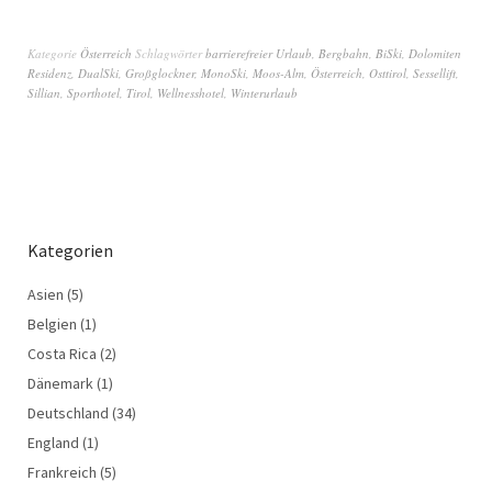
Kategorie
Österreich
Schlagwörter
barrierefreier Urlaub
,
Bergbahn
,
BiSki
,
Dolomiten
Residenz
,
DualSki
,
Großglockner
,
MonoSki
,
Moos-Alm
,
Österreich
,
Osttirol
,
Sessellift
,
Sillian
,
Sporthotel
,
Tirol
,
Wellnesshotel
,
Winterurlaub
Kategorien
Asien
(5)
Belgien
(1)
Costa Rica
(2)
Dänemark
(1)
Deutschland
(34)
England
(1)
Frankreich
(5)